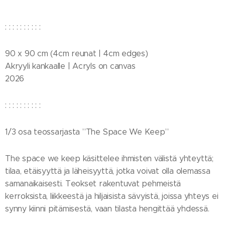
: : : : : : : : : :
90 x 90 cm (4cm reunat | 4cm edges)
Akryyli kankaalle | Acryls on canvas
2026
: : : : : : : : : :
1/3 osa teossarjasta ”The Space We Keep”
The space we keep käsittelee ihmisten välistä yhteyttä;
tilaa, etäisyyttä ja läheisyyttä, jotka voivat olla olemassa
samanaikaisesti. Teokset rakentuvat pehmeistä
kerroksista, liikkeestä ja hiljaisista sävyistä, joissa yhteys ei
synny kiinni pitämisestä, vaan tilasta hengittää yhdessä.