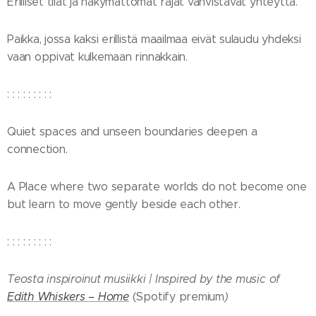
Erilliset tilat ja näkymättömät rajat vahvistavat yhteyttä.
Paikka, jossa kaksi erillistä maailmaa eivät sulaudu yhdeksi
vaan oppivat kulkemaan rinnakkain.
: : : : : : : : :
Quiet spaces and unseen boundaries deepen a
connection.
A Place where two separate worlds do not become one
but learn to move gently beside each other.
: : : : : : : : :
Teosta inspiroinut musiikki |
Inspired by the music of
Edith Whiskers
– Home
(Spotify premium
)