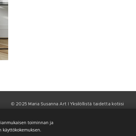
© 2025 Maria Susanna Art I Yksilöllistä taidetta kotiisi
Verkkokaupan käyttöehdot
I
Tietosuojaseloste
ianmukaisen toiminnan ja
Kaikki oikeudet pidätetään.
en käyttökokemuksen.
Evästeet