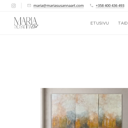
maria@mariasusannaart.com
+358 400 436 493
ETUSIVU
TAI